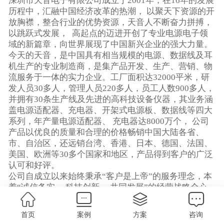
深圳市天音电子有限公司成立于2001年，在16年的发展
历程中，汇融中国经济改革的热潮， 以聚天下资源的开
放胸襟，整合行业的优势资源，天音人不断奋力拼搏，
以跳跃式发展， 高起点的迈进开创了专业电源电子领
域的新篇章，向世界展现了中国新兴企业的强大力量。
今天的天音，是中国具有相当规模的电源、数据线及耳
机生产的专业制造商，是集产品开发、生产、营销、物
流服务于一体的实力企业。工厂面积达32000平米，研
发人员30多人，管理人员220多人，员工人数900多人，
并拥有30条生产线及先进的高科技设备仪器，其业务涵
盖电源适配器、充电器、开架式电源板、数据线等四大
系列，年产量电源适配器、 充电器达8000万个， 公司
产品以优良的质量和合理的价格畅销中国大陆各省、
市、自治区，还远销台湾、香港、日本、德国、法国、
美国、欧洲等30多个国家和地区，产品得到客户的广泛
认可和好评。
公司自成立以来始终秉承“客户是上帝”的服务理念，本
着“诚信务实、 科技创新、 共同发展”的经营战略全心
全意服务客户。辉煌已成过去，挑战就在眼前，天音人
自我加压，强化内部管理，务实基础，以良好的信誉取
首页
案例
方案
咨询
信人，以过硬的产品说服人，以优质的服务感召人。 回