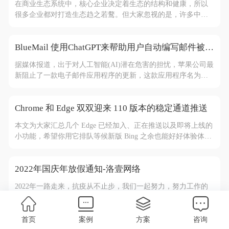
在商业生态系统中，核心企业决定着生态的结构和健康，所以
很多企业都对打造生态趋之若鹜。但大家忽视的是，许多中小
企业也在探索、建设自己的小生态，而且他们作为生态的创建
者、参与者，对整个生态系统的价值创造、多样性以及健康性
具有非常重要的作用。
BlueMail 使用ChatGPT来帮助用户自动编写邮件被苹果阻止
据媒体报道，出于对人工智能(AI)潜在危害的担忧，苹果公司最
新阻止了一款电子邮件应用程序的更新，这款应用程序名为
BlueMail，该应用程序试图增加AI功能，使用ChatGPT来帮助用
户自动编写邮件。
Chrome 和 Edge 双双迎来 110 版本的稳定通道推送
本文为大家汇总几个 Edge 已经加入、正在推送以及即将上线的
小功能，希望你用它排队等候新版 Bing 之余也能好好体验体
验。 资料阅读，一键分屏
2022年国庆年放假通知-洛壹网络
2022年一路走来，抗疫从不止步，我们一起努力，努力工作的
人们是最可爱的。即将迎来一年一度的国庆。据国务院相关⽂
件精神，结合公司实际，2022年国庆节放假通知如下：
首页
案例
方案
咨询