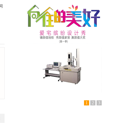
同
1
2
3
表