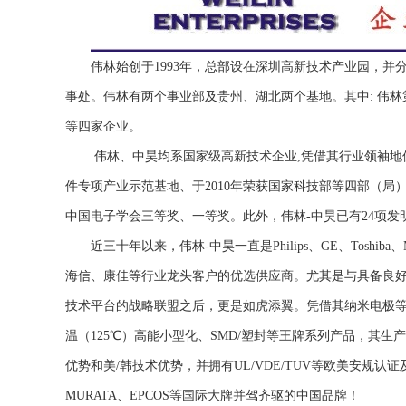
伟林始创于1993年，总部设在深圳高新技术产业园，并
事处。伟林有两个事业部及贵州、湖北两个基地。其中: 伟
等四家企业。
伟林、中昊均系国家级高新技术企业,凭借其行业领袖地位
件专项产业示范基地、于2010年荣获国家科技部等四部（局）颁
中国电子学会三等奖、一等奖。此外，伟林-中昊已有24项发
近三十年以来，伟林-中昊一直是Philips、GE、Toshi
海信、康佳等行业龙头客户的优选供应商。尤其是与具备良好
技术平台的战略联盟之后，更是如虎添翼。凭借其纳米电极等
温（125℃）高能小型化、SMD/塑封等王牌系列产品，其
优势和美/韩技术优势，并拥有UL/VDE/TUV等欧美安规认证及UK
MURATA、EPCOS等国际大牌并驾齐驱的中国品牌！