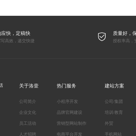
响应快，定稿快
质量好，
撰写高效，递交快捷
授权率高，
话
关于洛壹
热门服务
建站方案
公司简介
小程序开发
公司/集团
企业文化
品牌官网建设
培训/教育
员工活动
营销型网站制作
外贸
人才招聘
电商平台开发
手机网站