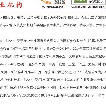
分别在美国、香港、台湾等地设立了海外代表处,在浙江、湖北设立了国内
林第Ⅰ事业部及其贵州基地主要包括凯里中昊、深圳容敏、香港伟林、深圳
，伟林-中昊于2008年被国家发改委审定为国家核心基础产业新型电子
发的“国家重点新产品证书”，并分别于2011年、2014年荣获业界最高奖
明/实用新型专利申请通过了国家专利局的审查，其中有16项已获正式授权
ba、Matsushita等欧/美/日巨头和华为、中兴、威胜、三星、华立、海兴、林洋
互信、互补基础的万丰-汇万、维安等业界超级龙头企业正式结成互为共
核心专利技术，伟林-中昊/万丰-汇万联合产业基地先后在业界率先推出
生产规模、技术性能均遥遥领先于国内同行，是业界唯一兼备中国西部企业
AS/DNV/SGSISO9001/14001体系认证等美/欧高端市场通行证，能与