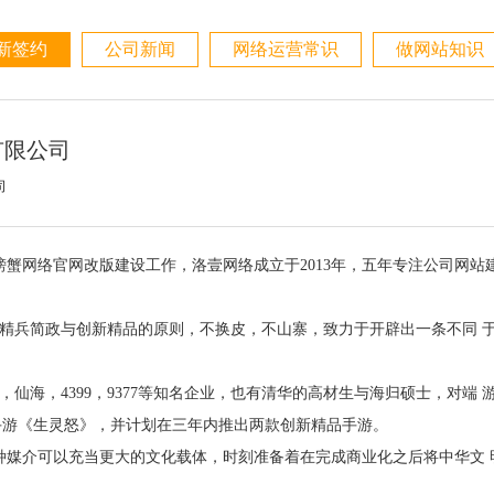
新签约
公司新闻
网络运营常识
做网站知识
有限公司
司
螃蟹网络
官网改版建设工作，洛壹网络成立于2013年，五年专注公司网站
精兵简政与创新精品的原则，不换皮，不山寨，致力于开辟出一条不同 
，4399，9377等知名企业，也有清华的高材生与海归硕士，对端 
手游《生灵怒》，并计划在三年内推出两款创新精品手游。
介可以充当更大的文化载体，时刻准备着在完成商业化之后将中华文 