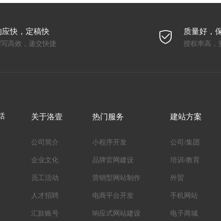
响应快，定稿快
质量好，
撰写高效，递交快捷
授权率高，
话
关于洛壹
热门服务
建站方案
公司简介
小程序开发
公司/集团
企业文化
品牌官网建设
培训/教育
员工活动
营销型网站制作
外贸
人才招聘
电商平台开发
手机网站
汇款账号
响应式网站建设
电子商城