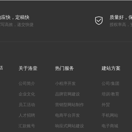
响应快，定稿快
质量好，
撰写高效，递交快捷
授权率高，
话
关于洛壹
热门服务
建站方案
公司简介
小程序开发
公司/集团
企业文化
品牌官网建设
培训/教育
员工活动
营销型网站制作
外贸
人才招聘
电商平台开发
手机网站
汇款账号
响应式网站建设
电子商城