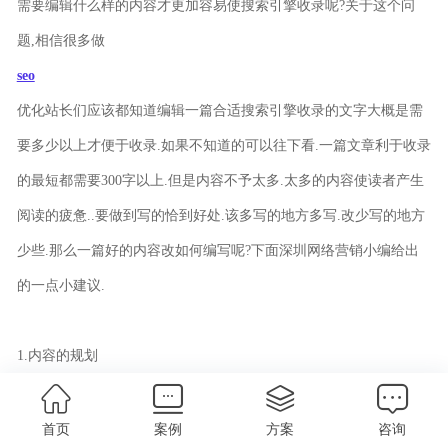
需要编辑什么样的内容才更加容易使搜索引擎收录呢?关于这个问
题,相信很多做
seo
优化站长们应该都知道编辑一篇合适搜索引擎收录的文字大概是需
要多少以上才便于收录.如果不知道的可以往下看.一篇文章利于收录
的最短都需要300字以上.但是内容不予太多.太多的内容使读者产生
阅读的疲惫..要做到写的恰到好处.该多写的地方多写.改少写的地方
少些.那么一篇好的内容改如何编写呢?下面深圳网络营销小编给出
的一点小建议.
1.内容的规划
规划好的一篇文章写出来才会使其更加顺畅,通顺.好的文章读者会一
直看到底.读完为止，甚至还会从读，如果内容不是顺畅的，读者也
首页
案例
方案
咨询