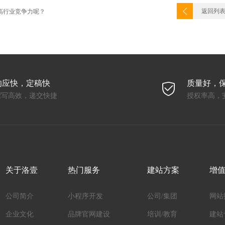
返回列
高行业竞争力呢？
响应快，定稿快
质量好，
撰写高效，递交快捷
授权率高，
关于洛壹
热门服务
建站方案
增
公司简介
小程序开发
公司/集团
网站
企业文化
品牌官网建设
培训/教育
建站