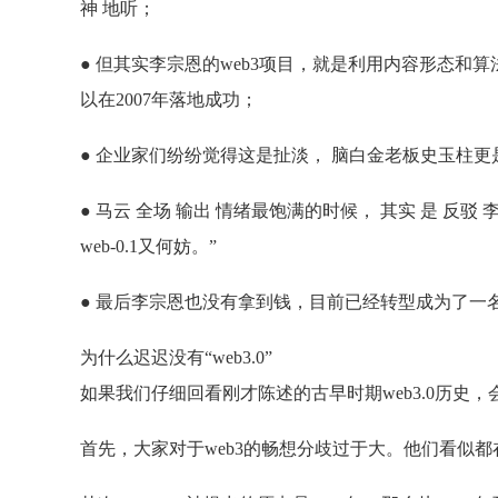
神 地听；
● 但其实李宗恩的web3项目，就是利用内容形态和
以在2007年落地成功；
● 企业家们纷纷觉得这是扯淡， 脑白金老板史玉柱更
● 马云 全场 输出 情绪最饱满的时候， 其实 是 反驳
web-0.1又何妨。”
● 最后李宗恩也没有拿到钱，目前已经转型成为了一
为什么迟迟没有“web3.0”
如果我们仔细回看刚才陈述的古早时期web3.0历史，
首先，大家对于web3的畅想分歧过于大。他们看似