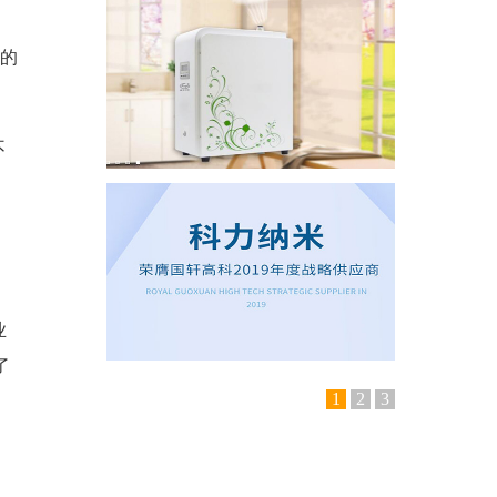
配的
不
功
业
了
1
2
3