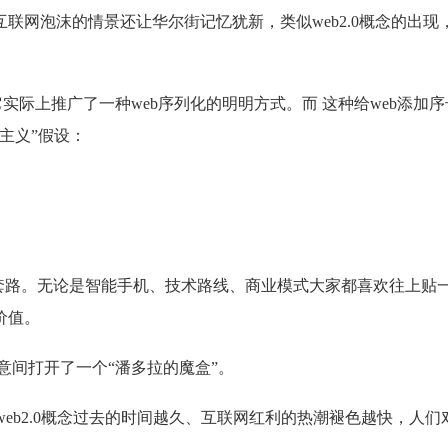
互联网泡沫的情景还让华尔街记忆犹新，类似web2.0概念的出现
不如说它实际上推广了一种web序列化的明明方式。而 这种给web添加
主义”假设：
；
行套路。无论是智能手机、技术路线、商业模式大家都喜欢往上贴
价值。
无意间打开了一个“潘多拉的魔盒”。
且随着web2.0概念过去的时间越久、互联网红利的热潮褪色越快，人们