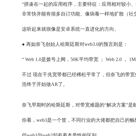
“拼凑在一起的应用程序，主要特征：应用相对较小、
非常快并能有很多自订功能、像病毒一样地扩散（社
这听起来就很像是安卓系统一直进化的方向。
● 再如奈飞创始人哈斯廷斯对web3.0的预言则是：
“ Web 1.0是拨号上网，50K平均带宽 ； Web 2.0 
不过 现在千兆宽带都已经稀松平常了，但奈飞的带宽
浩终于开始做AR了。
奈飞早期时的哈斯廷斯，对带宽难题的“解决方案”是
你看，web3是一个筐，不同行业的大佬都把自己的
但web3与web2却有着本质性的区别。