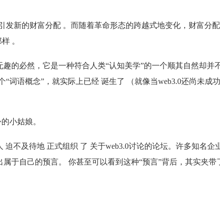
引发新的财富分配 。而随着革命形态的跨越式地变化，财富分
样 。
上无趣的必然，它是一种符合人类“认知美学”的一个顺其自然却并
一个“词语概念”，就实际上已经 诞生了 （就像当web3.0还尚未成
打扮的小姑娘。
 迫不及待地 正式组织 了 关于web3.0讨论的论坛。许多知名企
做出属于自己的预言。 你甚至可以看到这种“预言”背后，其实夹带
：