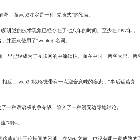
种解释，而web3注定是一种“先验式”的预言。
b2.0所讲述的技术现象已经存在了七八年的时间。至少在1997年，
客网站，并正式使用了“weblog”名词。
务商，早已经成为了互联网的中流砥柱。而在中国，博客大巴、博
。相反， web2.0以略微带有一点迎合意味的姿态，“事后诸葛亮
却成为了一种话语权的争夺战，陷入了一种漫无边际地讨论。
主流”特性。
这些都止于论坛间的闲谈。在Meta之前，也没有哪一家成熟的