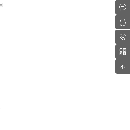
且
了
员。