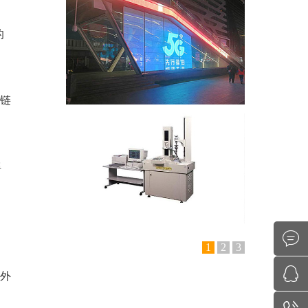
的
P链
弹
1
2
3
内外