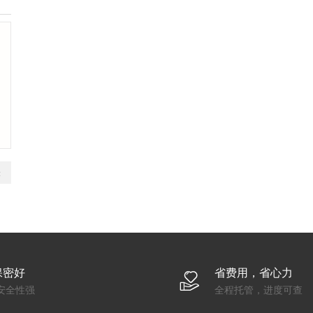
表
保密好
省费用，省心力
安全性强
全程托管，进度可查