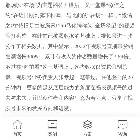
那场以“在场”为主题的公开课后，又一堂课“微信之
约”在近日刚刚落下帷幕。与此前的“在场”一样，“微信
之约”依旧是由被腾讯CEO马化腾称为“全场希望”的视频
号打头阵。在此前已披露数据的基础上，视频号进一步
公布了相关数据。其中显示，2022年视频号直播带货销
售额增长800%，累计有收入的作者数量增长了2.64倍。
不过在“向前看”这一基调上，这些数据仅被腾讯副总
裁、视频号业务负责人张孝超一笔带过。在他登台的20
分钟内，更多的是从底层能力的角度在畅谈视频号的过
去与未来，并以创作者和内容生态为着力点，分享了视
频号未来的发展方向和进度。
其中在创作者方面，据张孝超介绍，用产品能力让创作
首页
案例
方案
咨询
者有长久、健康、稳健的收益，是视频号追求的下一个